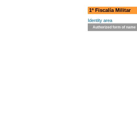
1ª Fiscalía Militar
Identity area
Authorized form of name