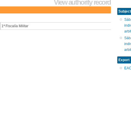
View authority record
Subject
Sáb
indi
1ª Fiscalía Militar
arbi
Sáb
indi
arbi
Export
EA