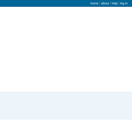
user menu
home
about
help
log in