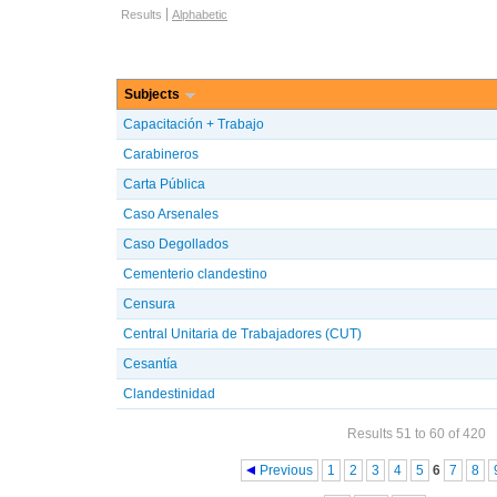
Browse options
Results
Alphabetic
Subjects
Capacitación + Trabajo
Carabineros
Carta Pública
Caso Arsenales
Caso Degollados
Cementerio clandestino
Censura
Central Unitaria de Trabajadores (CUT)
Cesantía
Clandestinidad
Results 51 to 60 of 420
Pages
Previous
1
2
3
4
5
6
7
8