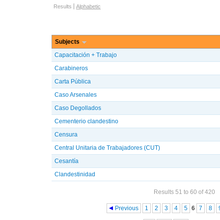
Browse options
Results
Alphabetic
Subjects
Capacitación + Trabajo
Carabineros
Carta Pública
Caso Arsenales
Caso Degollados
Cementerio clandestino
Censura
Central Unitaria de Trabajadores (CUT)
Cesantía
Clandestinidad
Results 51 to 60 of 420
Pages
Previous
1
2
3
4
5
6
7
8