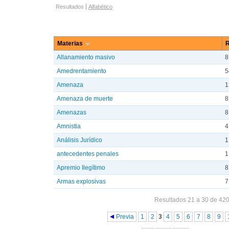
Opciones de navegación
Resultados
Alfabético
Materias
R
Allanamiento masivo
8
Amedrentamiento
5
Amenaza
1
Amenaza de muerte
8
Amenazas
8
Amnistia
4
Análisis Jurídico
1
antecedentes penales
1
Apremio Ilegítimo
8
Armas explosivas
7
Resultados 21 a 30 de 42
Páginas
Previa
1
2
3
4
5
6
7
8
9