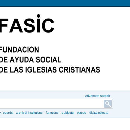
Advanced search
y records
archival institutions
functions
subjects
places
digital objects