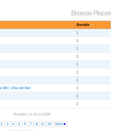
Browse Places
Results
1
1
1
1
1
1
1
a 980, Viña del Mar
1
1
1
Results 1 to 10 of 1009
2
3
4
5
6
7
8
9
10
Next