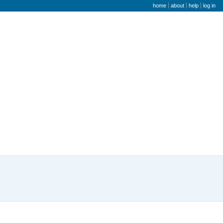
user menu
home
about
help
log in