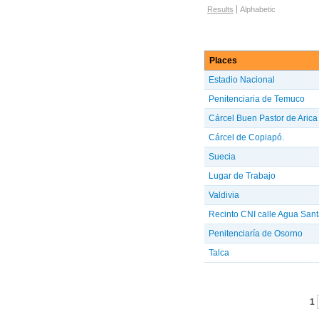
Browse options
Results
Alphabetic
Places
Estadio Nacional
Penitenciaria de Temuco
Cárcel Buen Pastor de Arica
Cárcel de Copiapó.
Suecia
Lugar de Trabajo
Valdivia
Recinto CNI calle Agua Sant
Penitenciaría de Osorno
Talca
Pages
1