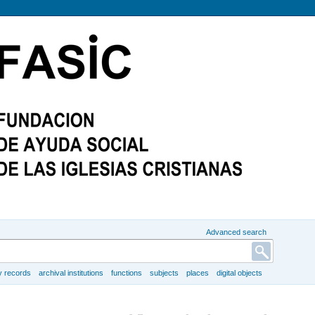
Advanced search
y records
archival institutions
functions
subjects
places
digital objects