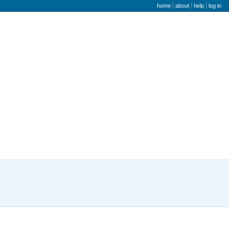
user menu
home
about
help
log in