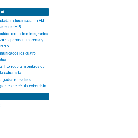
 of
autada radioemisora en FM
proscrito MIR
nidos otros siete integrantes
 MIR: Operaban imprenta y
 radio
omunicados los cuatro
stas
al Interrogó a miembros de
la extremista
argados reos cinco
grantes de célula extremista.
C