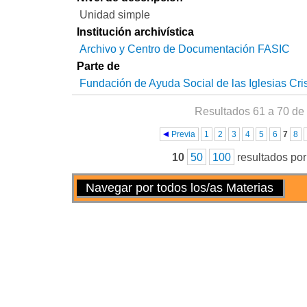
Unidad simple
Institución archivística
Archivo y Centro de Documentación FASIC
Parte de
Fundación de Ayuda Social de las Iglesias Cri
Resultados 61 a 70 de
Páginas
Previa
1
2
3
4
5
6
7
8
10
50
100
resultados po
Acciones
Navegar por todos los/as Materias