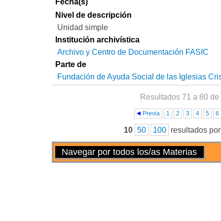
Fecha(s)
Nivel de descripción
Unidad simple
Institución archivística
Archivo y Centro de Documentación FASIC
Parte de
Fundación de Ayuda Social de las Iglesias Cri
Resultados 71 a 80 de
Páginas
Previa
1
2
3
4
5
6
10
50
100
resultados po
Acciones
Navegar por todos los/as Materias