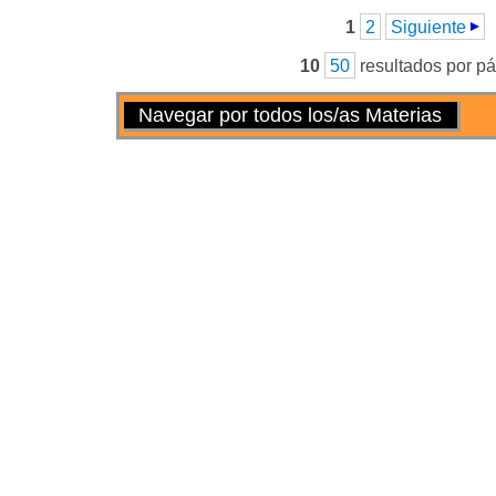
Páginas
1
2
Siguiente
10
50
resultados por p
Acciones
Navegar por todos los/as Materias