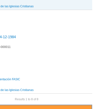
e las Iglesias Cristianas
 4-12-1984
6-000011
entación FASIC
e las Iglesias Cristianas
Results 1 to 8 of 8