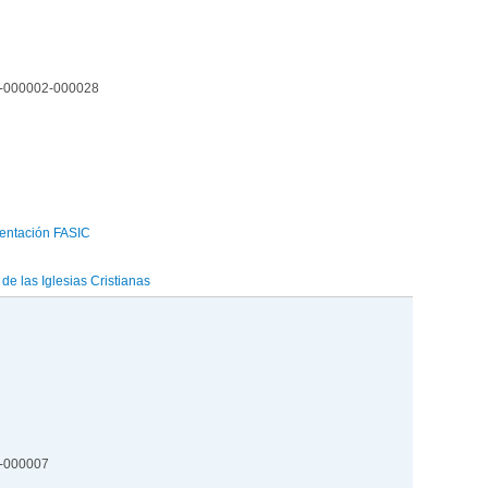
1-000002-000028
entación FASIC
e las Iglesias Cristianas
7-000007