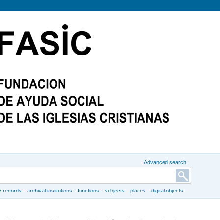
Advanced search
y records
archival institutions
functions
subjects
places
digital objects