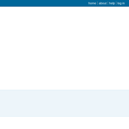
user menu
home
about
help
log in