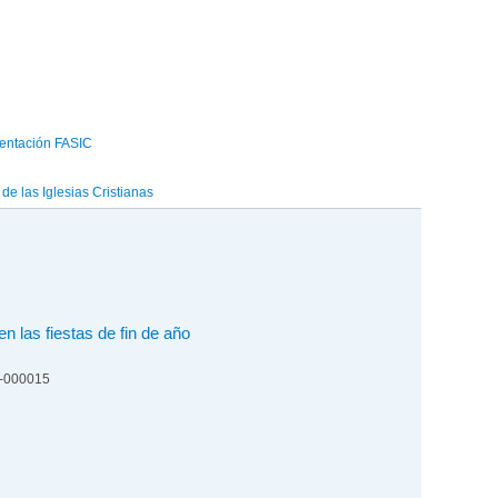
entación FASIC
e las Iglesias Cristianas
n las fiestas de fin de año
6-000015