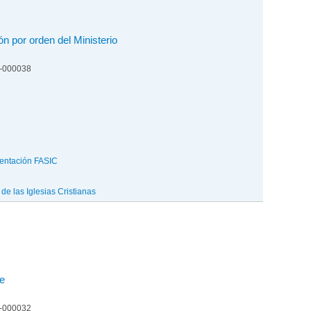
n por orden del Ministerio
6-000038
entación FASIC
e las Iglesias Cristianas
te
6-000032