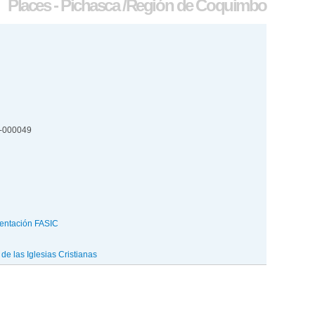
Places - Pichasca /Región de Coquimbo
6-000049
entación FASIC
e las Iglesias Cristianas