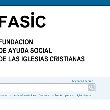
Advanced search
y records
archival institutions
functions
subjects
places
digital objects