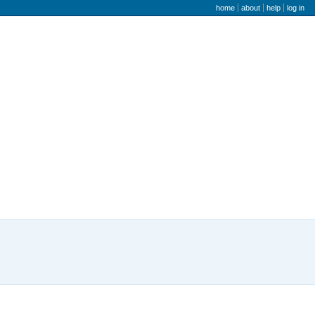
user menu
home
about
help
log in