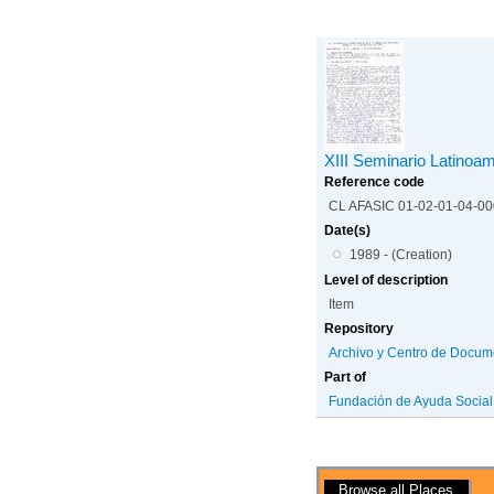
XIII Seminario Latinoa
Reference code
CL AFASIC 01-02-01-04-0
Date(s)
1989 - (Creation)
Level of description
Item
Repository
Archivo y Centro de Docum
Part of
Fundación de Ayuda Social d
Actions
Browse all Places