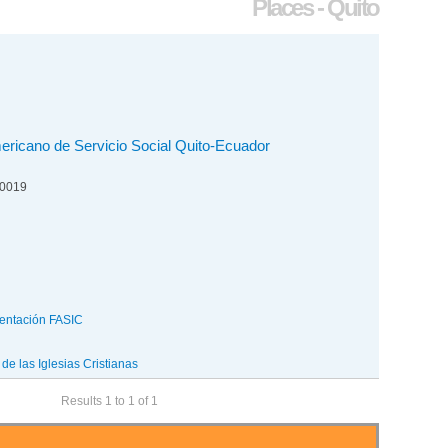
Places - Quito
mericano de Servicio Social Quito-Ecuador
00019
entación FASIC
e las Iglesias Cristianas
Results 1 to 1 of 1