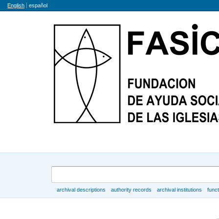
Language
English
español
Search
archival descriptions
authority records
archival institutions
func
Browse