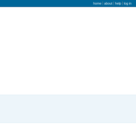
user menu
home
about
help
log in