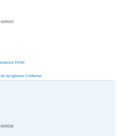
5-000055
entación FASIC
e las Iglesias Cristianas
5-000056