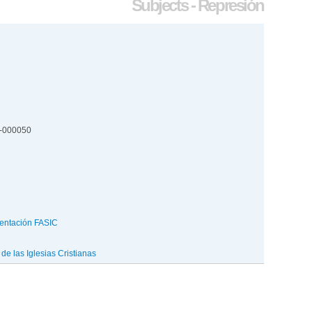
Subjects - Represión
5-000050
entación FASIC
e las Iglesias Cristianas