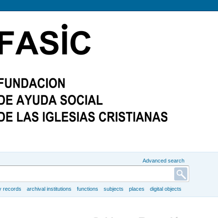
Advanced search
y records
archival institutions
functions
subjects
places
digital objects