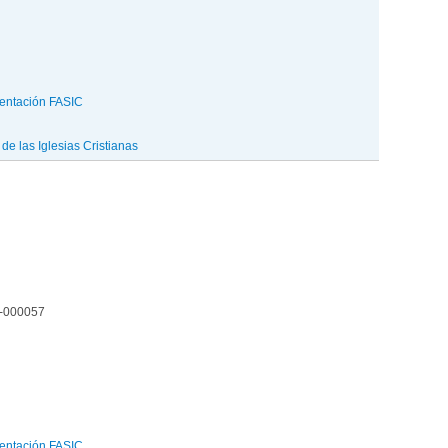
entación FASIC
e las Iglesias Cristianas
5-000057
entación FASIC