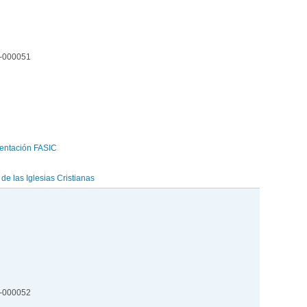
5-000051
entación FASIC
e las Iglesias Cristianas
5-000052