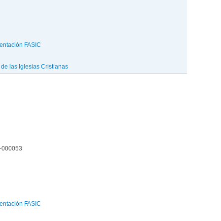
entación FASIC
e las Iglesias Cristianas
5-000053
entación FASIC