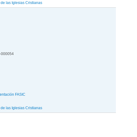
e las Iglesias Cristianas
5-000054
entación FASIC
e las Iglesias Cristianas