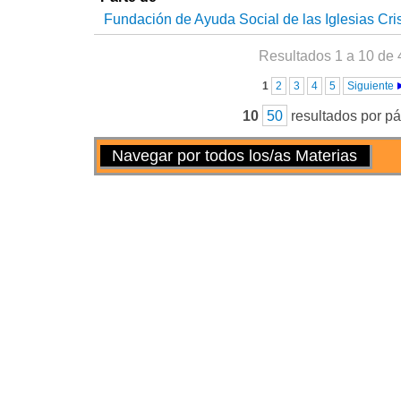
Fundación de Ayuda Social de las Iglesias Cri
Resultados 1 a 10 de 
Páginas
1
2
3
4
5
Siguiente
10
50
resultados por p
Acciones
Navegar por todos los/as Materias