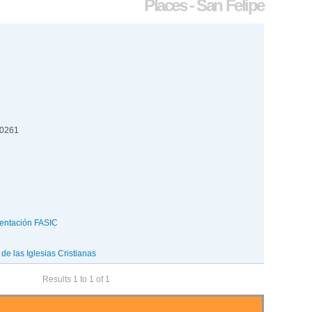
Places - San Felipe
00261
entación FASIC
e las Iglesias Cristianas
Results 1 to 1 of 1