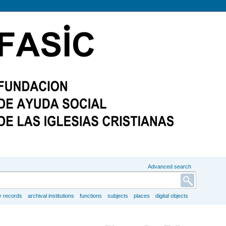
Advanced search
y records
archival institutions
functions
subjects
places
digital objects