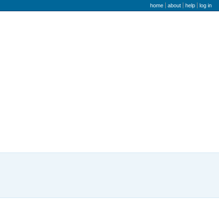
user menu
home
about
help
log in