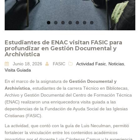
Estudiantes de ENAC visitan FASIC para
profundizar en Gestión Documental y
Archivística
Junio 18, 2026
FASIC
Actividad Fasic
,
Noticias
,
Visita Guiada
En el marco de la asignatura de
Gestión Documental y
Archivística
, estudiantes de la carrera Técnico en Bibliotecas,
Archivo y Gestión Documental del Centro de Formación Técnica
(ENAC) realizaron una enriquecedora visita guiada a las
dependencias de la Fundación de Ayuda Social de las Iglesias
Cristianas (FASIC).
La actividad, que contó con la guía de Luis Neculman, permitió
fortalecer la vinculación entre los contenidos académicos
impartidos por el docente Luis Cárdenas Camus y la experiencia