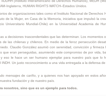
s, IIDDHH (Instituto Interamericano de Derechos Humanos), MEDH (Mo
FAM-Inglaterra, HUMAN RIGHTS WATCH–Estados Unidos.
torios de organizaciones tales como el Instituto Nacional de Derecho
tuto de la Mujer, en Casa de la Memoria, iniciativa que impulsó la cre
o Universitario Mundial-Chile) en la Universidad Academia de H
adas a decisiones trascendentales que las determinan. Los momentos 
as de las chilenas y chilenos. En medio de la feroz persecución des
el miedo. Claudio González asumió con serenidad, convicción y firmeza 
nas que eran perseguidas, asumiendo este compromiso de por vida, b
d, y eso le hace un ser humano ejemplar para nuestro país que lo 
INDH. Un justo reconocimiento a una vida entregada a la defensa de 
ado mensajes de cariño, y a quienes nos han apoyado en estos año
 nuestra fundación y de nuestro país.
ra nosotros, sino que es un ejemplo para todos.