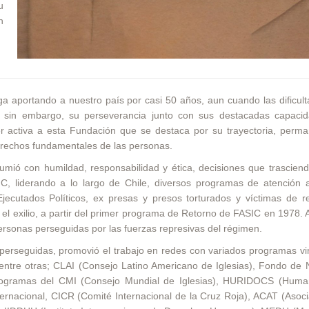
u
n
ga aportando a nuestro país por casi 50 años, aun cuando las dificul
s, sin embargo, su perseverancia junto con sus destacadas capaci
ner activa a esta Fundación que se destaca por su trayectoria, perm
erechos fundamentales de las personas.
mió con humildad, responsabilidad y ética, decisiones que trasciend
, liderando a lo largo de Chile, diversos programas de atención 
Ejecutados Políticos, ex presas y presos torturados y víctimas de r
el exilio, a partir del primer programa de Retorno de FASIC en 1978. A
personas perseguidas por las fuerzas represivas del régimen.
 perseguidas, promovió el trabajo en redes con variados programas v
tre otras; CLAI (Consejo Latino Americano de Iglesias), Fondo de 
programas del CMI (Consejo Mundial de Iglesias), HURIDOCS (Huma
ernacional, CICR (Comité Internacional de la Cruz Roja), ACAT (Asoc