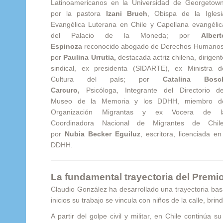
Latinoamericanos en la Universidad de Georgetown
por la pastora
Izani Bruch
, Obispa de la Iglesi
Evangélica Luterana en Chile y Capellana evangélic
del Palacio de la Moneda; por
Albert
Espinoza
reconocido abogado de Derechos Humanos
por
Paulina Urrutia,
destacada actriz chilena, dirigent
sindical, ex presidenta (SIDARTE), ex Ministra d
Cultura del país; por
Catalina Bosc
Carcuro,
Psicóloga, Integrante del Directorio de
Museo de la Memoria y los DDHH, miembro d
Organización Migrantas y ex Vocera de l
Coordinadora Nacional de Migrantes de Chile
por
Nubia Becker Eguiluz
, escritora, licenciada en
DDHH.
La fundamental trayectoria del Prem
Claudio González ha desarrollado una trayectoria ba
inicios su trabajo se vincula con niños de la calle, 
A partir del golpe civil y militar, en Chile continúa