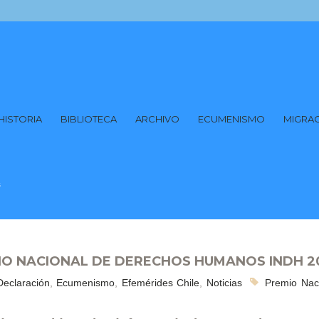
HISTORIA
BIBLIOTECA
ARCHIVO
ECUMENISMO
MIGRA
s
IO NACIONAL DE DERECHOS HUMANOS INDH 2
Declaración
,
Ecumenismo
,
Efemérides Chile
,
Noticias
Premio Nac