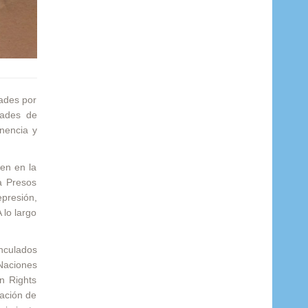
tades por
dades de
anencia y
en en la
a Presos
epresión,
 lo largo
inculados
Naciones
n Rights
iación de