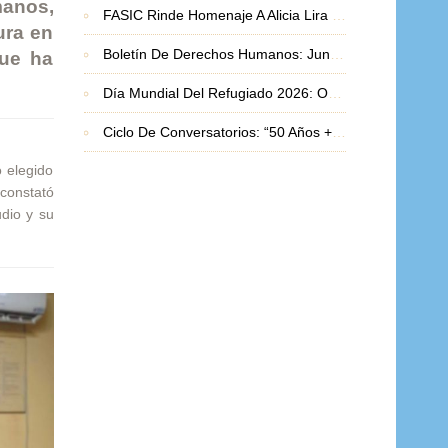
manos,
FASIC Rinde Homenaje A Alicia Lira Matus, Premio Nacional De Derechos Humanos 2026
ura en
Boletín De Derechos Humanos: Junio 2026
que ha
Día Mundial Del Refugiado 2026: Organizaciones Basadas En La Fe Exigen Protección Frente A La Crisis De Desplazamiento
Ciclo De Conversatorios: “50 Años + 1 Defendiendo La Vida Y Los Derechos Humanos”
o elegido
constató
udio y su