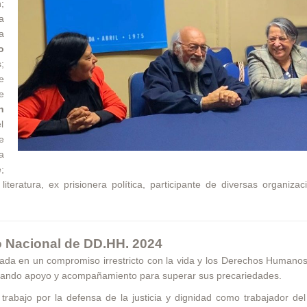
;
a
a
o
;
e
e
h
l
e
a
;
 literatura, ex prisionera política, participante de diversas organiza
io Nacional de DD.HH. 2024
sada en un compromiso irrestricto con la vida y los Derechos Humano
brindando apoyo y acompañamiento para superar sus precariedades.
 su trabajo por la defensa de la justicia y dignidad como trabajador 