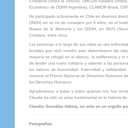
Cristianos contra la Tortura), UMCOR-Estados Unido
Ecuménico de DDHH Argentina), CLAMOR-Brasil, OX
Ha participado activamente en Chile en diversos direc
(INDH) en su rol de consejero por 6 años, en el Insti
Museo de la Memoria y los DDHH, en WUS (Servici
Cristiano, entre otros.
Las personas a lo largo de sus vidas se ven enfrent
brutales que vivió nuestro país determinaron las vid
mayoría se refugió en el silencio, la indiferencia y 
de tender una mano solidaria y valiente a las perso
los valores de humanidad, fraternidad y solidarida
merecer el Premio Nacional de Derechos Humanos del 
los Derechos Humanos.
Agradecemos a todas y todos quienes nos han envi
Claudio ha sido un actor fundamental en la historia de
Claudio González Urbina, no solo es un orgullo pa
Fotografías: