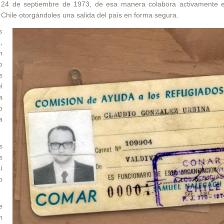
l 24 de septiembre de 1973, de esa manera colabora activamente 
 Chile otorgándoles una salida del país en forma segura.
s
,
n
o
s
l
a
o
a
s
s
í
o
e
n