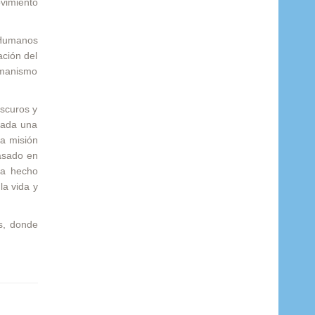
vimiento
s Humanos
ación del
umanismo
oscuros y
atada una
la misión
asado en
ha hecho
la vida y
s, donde