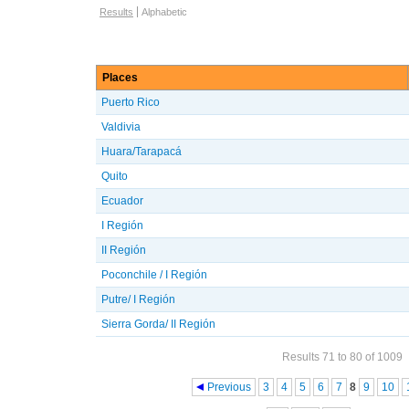
Browse options
Results
Alphabetic
Places
Puerto Rico
Valdivia
Huara/Tarapacá
Quito
Ecuador
I Región
II Región
Poconchile / I Región
Putre/ I Región
Sierra Gorda/ II Región
Results 71 to 80 of 1009
Pages
Previous
3
4
5
6
7
8
9
10