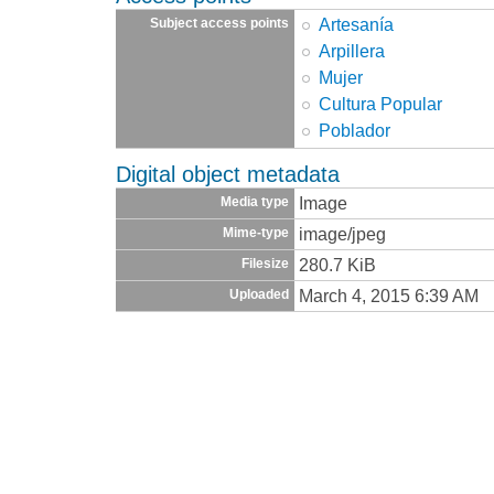
Artesanía
Subject access points
Arpillera
Mujer
Cultura Popular
Poblador
Digital object metadata
Image
Media type
image/jpeg
Mime-type
280.7 KiB
Filesize
March 4, 2015 6:39 AM
Uploaded