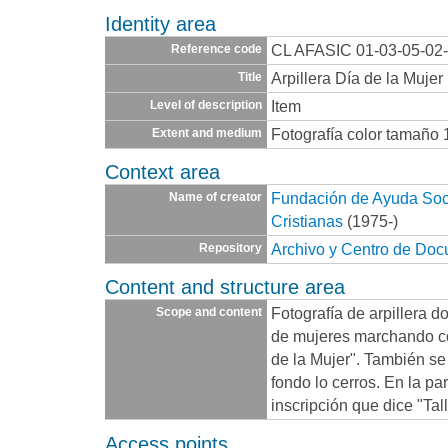
Identity area
CL AFASIC 01-03-05-02
Reference code
Arpillera Día de la Mujer
Title
Item
Level of description
Fotografía color tamaño 
Extent and medium
Context area
Fundación de Ayuda Socia
Name of creator
Cristianas
(1975-)
Archivo y Centro de Do
Repository
Content and structure area
Fotografía de arpillera 
Scope and content
de mujeres marchando co
de la Mujer". También se
fondo lo cerros. En la pa
inscripción que dice "Ta
Access points