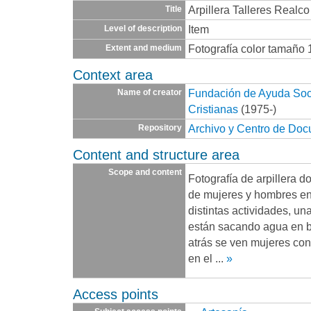
Arpillera Talleres Realc
Title
Item
Level of description
Fotografía color tamaño 
Extent and medium
Context area
Fundación de Ayuda Socia
Name of creator
Cristianas
(1975-)
Archivo y Centro de Do
Repository
Content and structure area
Scope and content
Fotografía de arpillera 
de mujeres y hombres en
distintas actividades, un
están sacando agua en b
atrás se ven mujeres con
en el
...
»
Access points