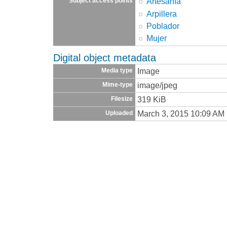
Artesanía
Subject access points
Arpillera
Poblador
Mujer
Digital object metadata
Image
Media type
image/jpeg
Mime-type
319 KiB
Filesize
March 3, 2015 10:09 AM
Uploaded