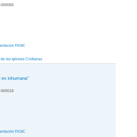
4-000066
entación FASIC
e las Iglesias Cristianas
el es inhumana"
4-000016
entación FASIC