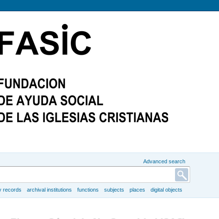
Advanced search
y records
archival institutions
functions
subjects
places
digital objects