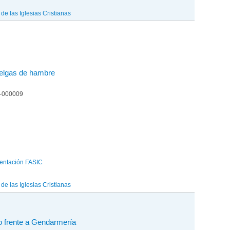
e las Iglesias Cristianas
uelgas de hambre
4-000009
entación FASIC
e las Iglesias Cristianas
o frente a Gendarmería