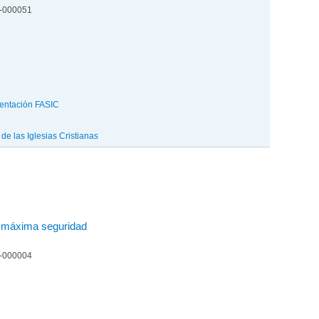
4-000051
entación FASIC
e las Iglesias Cristianas
e máxima seguridad
4-000004