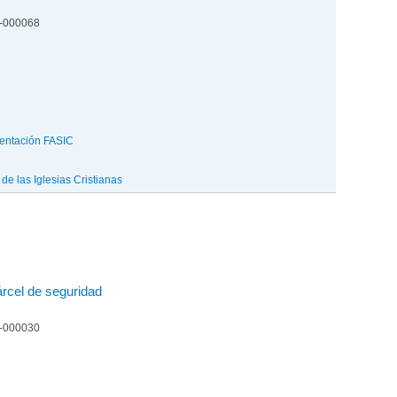
4-000068
entación FASIC
e las Iglesias Cristianas
rcel de seguridad
4-000030