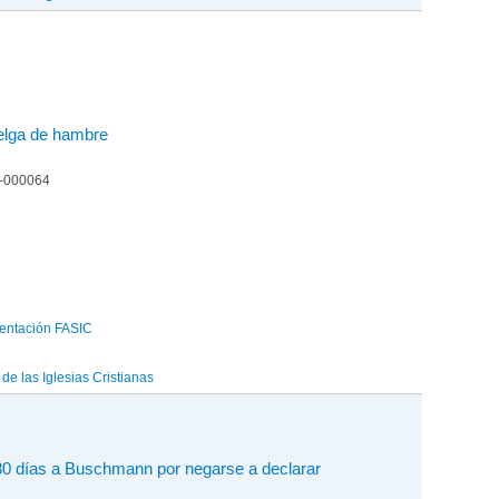
elga de hambre
4-000064
entación FASIC
e las Iglesias Cristianas
30 días a Buschmann por negarse a declarar