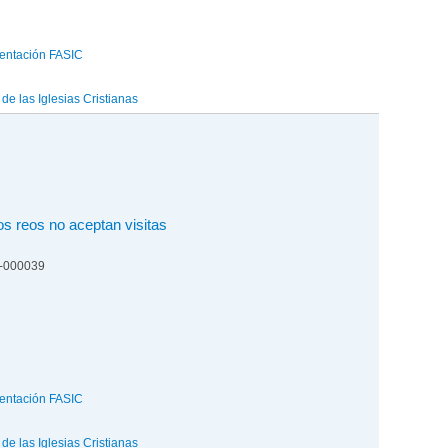
entación FASIC
e las Iglesias Cristianas
os reos no aceptan visitas
4-000039
entación FASIC
e las Iglesias Cristianas