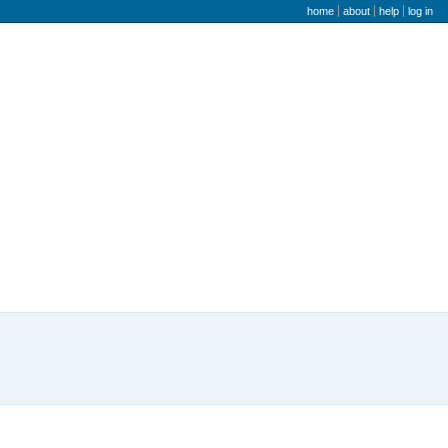
user menu
home
about
help
log in