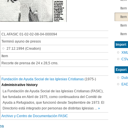
Item
Item
Item
Item
CL AFASIC 01-02-02-08-04-000094
Terminó ayuno de presos
Import
27.12.1994 (Creation)
XM
Item
CS
Recorte de prensa de 24 x 28,5 cms.
Export
Dub
Fundación de Ayuda Social de las Iglesias Cristianas
(1975-)
EAD
Administrative history
La Fundación de Ayuda Social de las Iglesias Cristianas (FASIC),
fue fundada en Abril de 1975, como continuadora del Comité de
Ayuda a Refugiados, que funcionó desde Septiembre de 1973. El
Directorio está integrado por personas de distintas Iglesias
...
»
Archivo y Centro de Documentación FASIC
ea