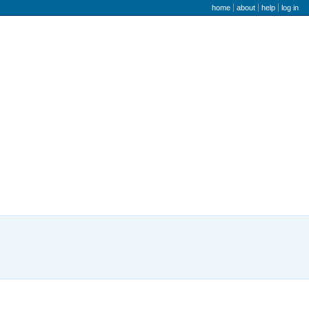
user menu
home
about
help
log in