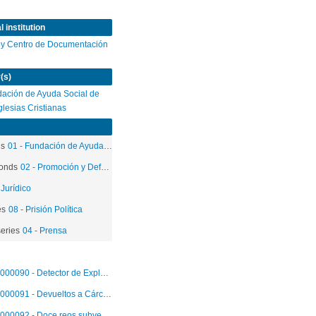
 institution
 y Centro de Documentación
(s)
ación de Ayuda Social de
Iglesias Cristianas
ds
01 - Fundación de Ayuda Social de las Iglesias Cristianas
onds
02 - Promoción y Defensa de los Derechos Humanos
 Jurídico
es
08 - Prisión Política
eries
04 - Prensa
000090 - Detector de Explosivos en Cárcel de Seguridad
000091 - Devueltos a Cárcel De Seguridad Doce Reos Terroristas
000092 - Doce reos subversivos al Hospital del Salvador