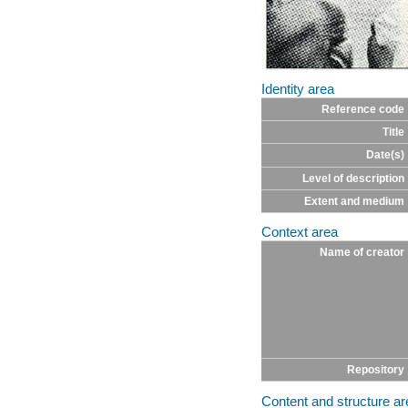
Identity area
Reference code
Title
Date(s)
Level of description
Extent and medium
Context area
Name of creator
Repository
Content and structure ar