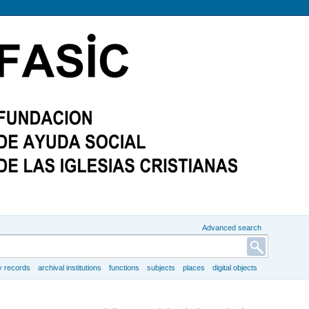
Advanced search
y records
archival institutions
functions
subjects
places
digital objects