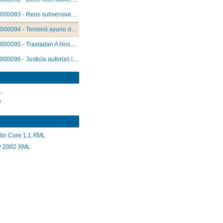
000093 - Reos subversivos depusieron huelga de hambre que llevaban hace 49 días
000094 - Terminó ayuno de presos
000095 - Trasladan A Hospital A 12 Reos Terroristas
000096 - Justicia autorizó la alimentación forzada de doce reos ayunantes
L
V
lin Core 1.1 XML
 2002 XML