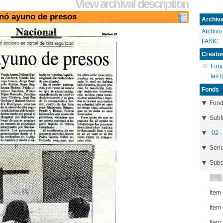
View archival description
inó ayuno de presos
Archival
Archivo
FASIC
Creator
Fund
las 
Fonds
Fon
Subf
02 -
Seri
Subs
...
Item
Item
Item