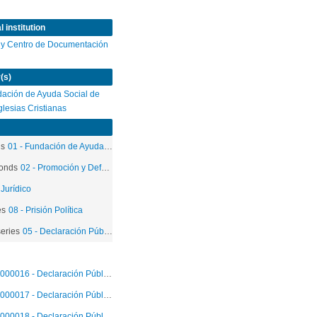
 institution
 y Centro de Documentación
(s)
ación de Ayuda Social de
Iglesias Cristianas
ds
01 - Fundación de Ayuda Social de las Iglesias Cristianas
onds
02 - Promoción y Defensa de los Derechos Humanos
 Jurídico
es
08 - Prisión Política
eries
05 - Declaración Públicas
000016 - Declaración Pública
000017 - Declaración Pública
000018 - Declaración Pública