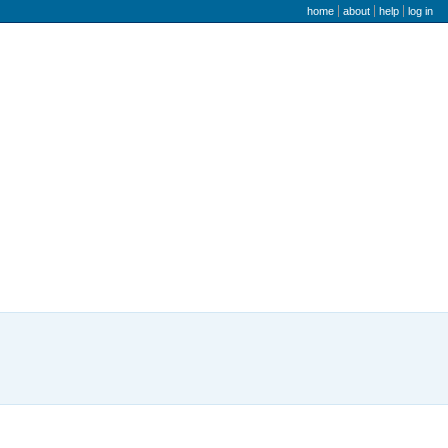
user menu
home
about
help
log in