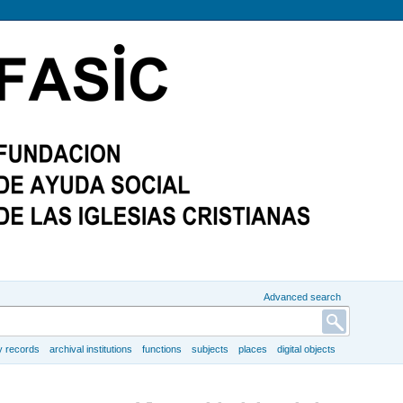
Advanced search
y records
archival institutions
functions
subjects
places
digital objects