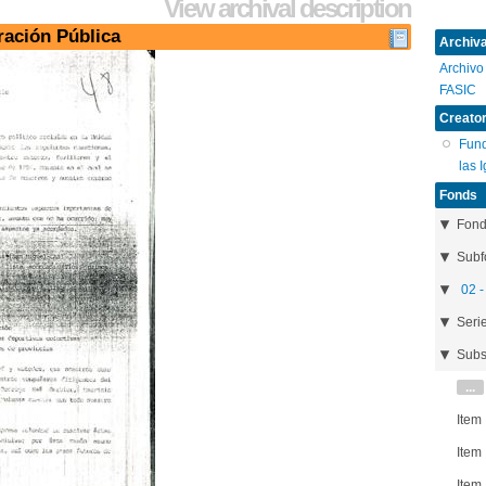
View archival description
ración Pública
Archival
Archivo
FASIC
Creator
Fund
las 
Fonds
Fon
Subf
02 -
Seri
Subs
...
Item
Item
Item