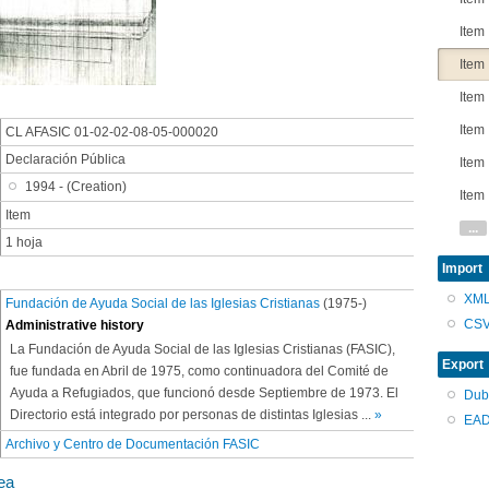
Item
Item
Item
Item
CL AFASIC 01-02-02-08-05-000020
Declaración Pública
Item
1994 - (Creation)
Item
Item
...
1 hoja
Import
XM
Fundación de Ayuda Social de las Iglesias Cristianas
(1975-)
CS
Administrative history
La Fundación de Ayuda Social de las Iglesias Cristianas (FASIC),
Export
fue fundada en Abril de 1975, como continuadora del Comité de
Ayuda a Refugiados, que funcionó desde Septiembre de 1973. El
Dub
Directorio está integrado por personas de distintas Iglesias
...
»
EAD
Archivo y Centro de Documentación FASIC
ea