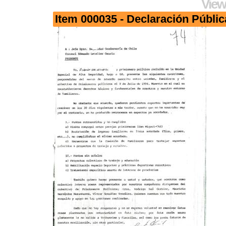
View
Item 000035 - Declaración Públic