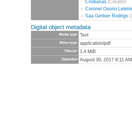
Cristianas
(Creator)
Coronel Osorio Letel
Saa Gerbier Rodrigo
(
Digital object metadata
Text
Media type
application/pdf
Mime-type
1.4 MiB
Filesize
August 30, 2017 8:11 AM
Uploaded