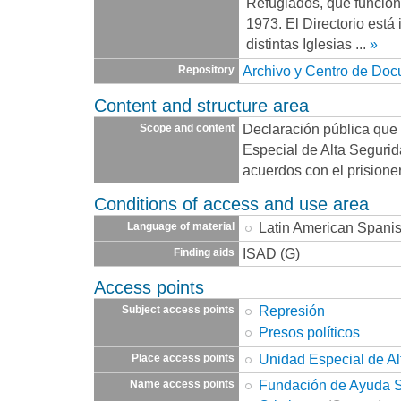
Refugiados, que funcio
1973. El Directorio está
distintas Iglesias
...
»
Archivo y Centro de Do
Repository
Content and structure area
Declaración pública que
Scope and content
Especial de Alta Seguri
acuerdos con el prisione
Conditions of access and use area
Latin American Spani
Language of material
ISAD (G)
Finding aids
Access points
Represión
Subject access points
Presos políticos
Unidad Especial de Al
Place access points
Fundación de Ayuda So
Name access points