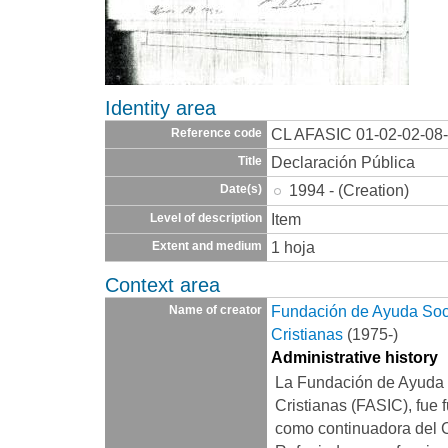
Identity area
CL AFASIC 01-02-02-08
Reference code
Declaración Pública
Title
1994 - (Creation)
Date(s)
Item
Level of description
1 hoja
Extent and medium
Context area
Fundación de Ayuda Socia
Name of creator
Cristianas
(1975-)
Administrative history
La Fundación de Ayuda S
Cristianas (FASIC), fue 
como continuadora del 