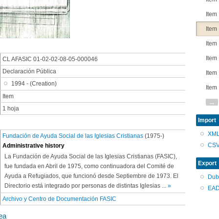
Item
Item
Item
Item
CL AFASIC 01-02-02-08-05-000046
Declaración Pública
Item
1994 - (Creation)
Item
Item
...
1 hoja
Import
XM
Fundación de Ayuda Social de las Iglesias Cristianas
(1975-)
CS
Administrative history
La Fundación de Ayuda Social de las Iglesias Cristianas (FASIC),
Export
fue fundada en Abril de 1975, como continuadora del Comité de
Ayuda a Refugiados, que funcionó desde Septiembre de 1973. El
Dub
Directorio está integrado por personas de distintas Iglesias
...
»
EAD
Archivo y Centro de Documentación FASIC
ea