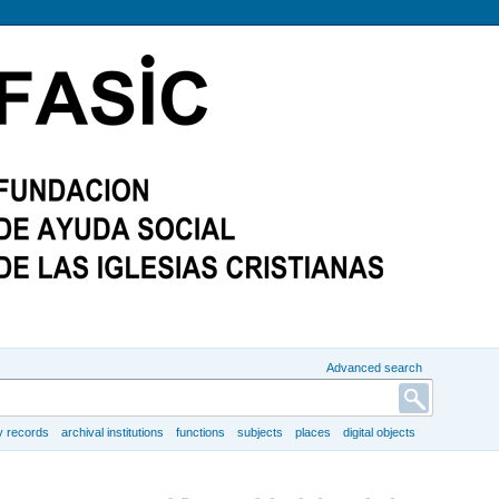
Advanced search
y records
archival institutions
functions
subjects
places
digital objects