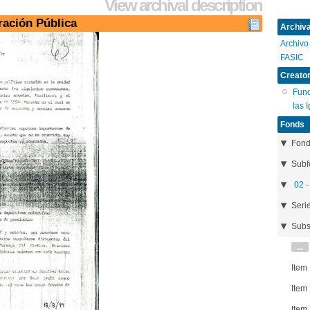
View archival description
ración Pública
Archival
Archivo
FASIC
Creator
Fund
las 
Fonds
Fon
Subf
02 -
Seri
Subs
...
Item
Item
Item