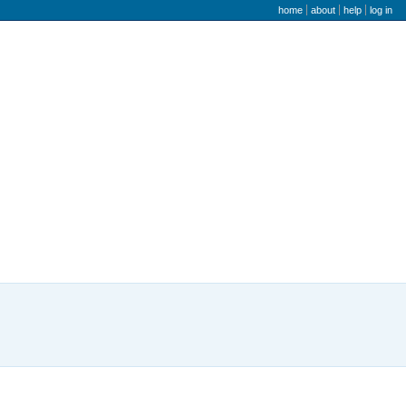
user menu
home
about
help
log in