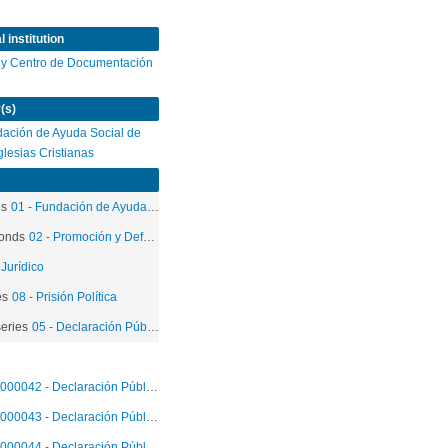
 institution
 y Centro de Documentación
(s)
ación de Ayuda Social de
Iglesias Cristianas
ds
01 - Fundación de Ayuda Social de las Iglesias Cristianas
onds
02 - Promoción y Defensa de los Derechos Humanos
 Jurídico
es
08 - Prisión Política
eries
05 - Declaración Públicas
000042 - Declaración Pública
000043 - Declaración Pública
000044 - Declaración Pública