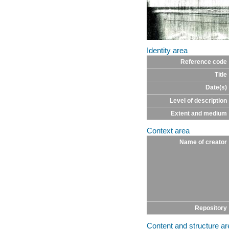
Identity area
Reference code
Title
Date(s)
Level of description
Extent and medium
Context area
Name of creator
Repository
Content and structure ar