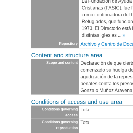
La Fundación de Ayuda S
Cristianas (FASIC), fue 
como continuadora del 
Refugiados, que funcio
1973. El Directorio está
distintas Iglesias
...
»
Archivo y Centro de Do
Repository
Content and structure area
Declaración de que ciert
Scope and content
comenzado su huelga de
agudización de la represi
penales contra los presos
Gonzalo Muñoz Aravena e
Conditions of access and use area
Total
Conditions governing
access
Total
Conditions governing
reproduction