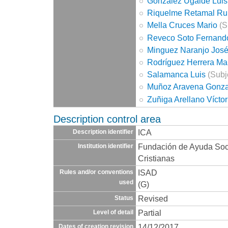
González Ugalde Luis
Riquelme Retamal R
Mella Cruces Mario
(S
Reveco Soto Fernand
Minguez Naranjo Jos
Rodríguez Herrera Ma
Salamanca Luis
(Subj
Muñoz Aravena Gonza
Zuñiga Arellano Víctor
Description control area
ICA
Description identifier
Fundación de Ayuda Socia
Institution identifier
Cristianas
ISAD
Rules and/or conventions
used
(G)
Revised
Status
Partial
Level of detail
14/12/2017
Dates of creation revision