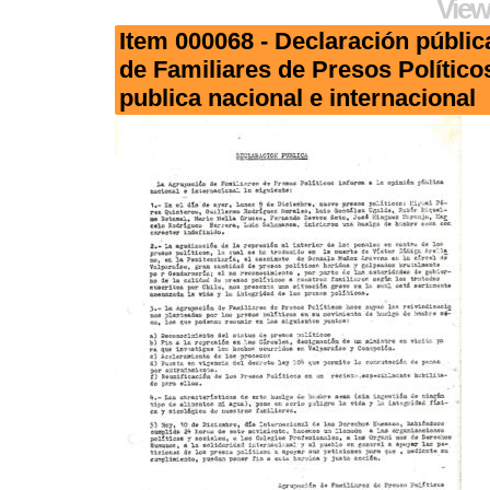
View
Item 000068 - Declaración públic
de Familiares de Presos Político
publica nacional e internacional