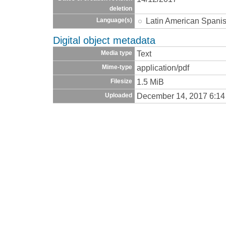
deletion
Latin American Spani
Language(s)
Digital object metadata
Text
Media type
application/pdf
Mime-type
1.5 MiB
Filesize
December 14, 2017 6:1
Uploaded