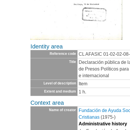
Identity area
CL AFASIC 01-02-02-08
Reference code
Declaración pública de l
Title
de Presos Políticos para 
e internacional
Item
Level of description
1 h.
Extent and medium
Context area
Fundación de Ayuda Socia
Name of creator
Cristianas
(1975-)
Administrative history