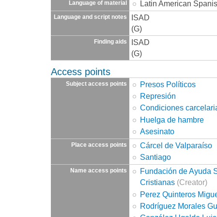
Latin American Spani
Language of material
ISAD
Language and script notes
(G)
ISAD
Finding aids
(G)
Access points
Presos Políticos
Subject access points
Represión
Condiciones carcelari
Huelga de hambre
Asesinato
Cárcel de Valparaíso
Place access points
Santiago
Fundación de Ayuda So
Name access points
Cristianas
(Creator)
Perez Quinteros Migu
Rodríguez Morales Gu