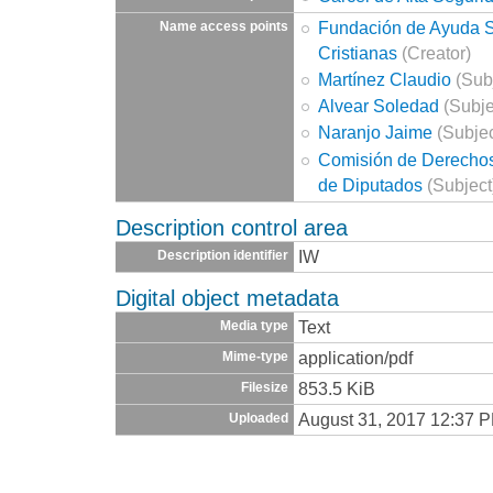
Fundación de Ayuda So
Name access points
Cristianas
(Creator)
Martínez Claudio
(Sub
Alvear Soledad
(Subje
Naranjo Jaime
(Subjec
Comisión de Derecho
de Diputados
(Subject
Description control area
IW
Description identifier
Digital object metadata
Text
Media type
application/pdf
Mime-type
853.5 KiB
Filesize
August 31, 2017 12:37 
Uploaded