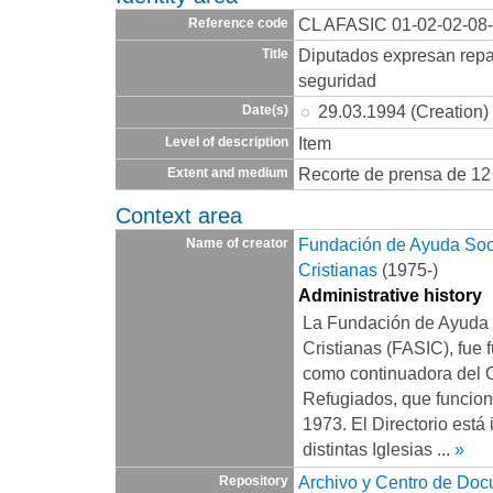
CL AFASIC 01-02-02-08
Reference code
Diputados expresan repa
Title
seguridad
29.03.1994 (Creation)
Date(s)
Item
Level of description
Recorte de prensa de 12
Extent and medium
Context area
Fundación de Ayuda Socia
Name of creator
Cristianas
(1975-)
Administrative history
La Fundación de Ayuda S
Cristianas (FASIC), fue 
como continuadora del 
Refugiados, que funcio
1973. El Directorio está
distintas Iglesias
...
»
Archivo y Centro de Do
Repository