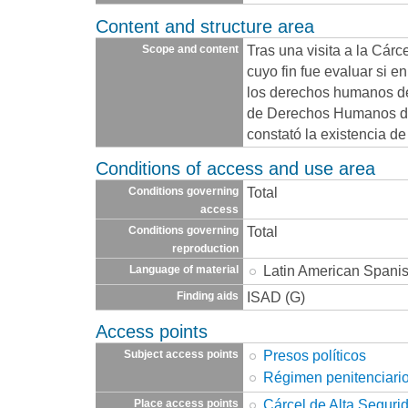
Content and structure area
Tras una visita a la Cárc
Scope and content
cuyo fin fue evaluar si en
los derechos humanos de
de Derechos Humanos d
constató la existencia d
Conditions of access and use area
Total
Conditions governing
access
Total
Conditions governing
reproduction
Latin American Spani
Language of material
ISAD (G)
Finding aids
Access points
Presos políticos
Subject access points
Régimen penitenciari
Cárcel de Alta Seguri
Place access points