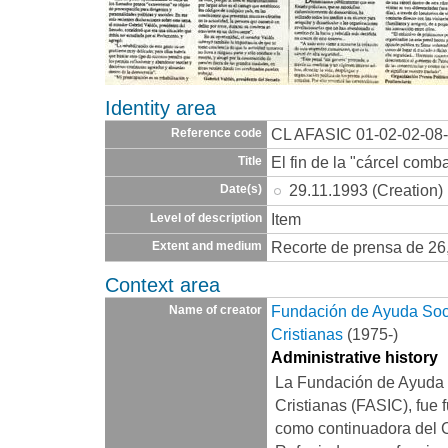
Identity area
CL AFASIC 01-02-02-08
Reference code
El fin de la "cárcel comb
Title
29.11.1993 (Creation)
Date(s)
Item
Level of description
Recorte de prensa de 26
Extent and medium
Context area
Fundación de Ayuda Socia
Name of creator
Cristianas
(1975-)
Administrative history
La Fundación de Ayuda S
Cristianas (FASIC), fue 
como continuadora del 