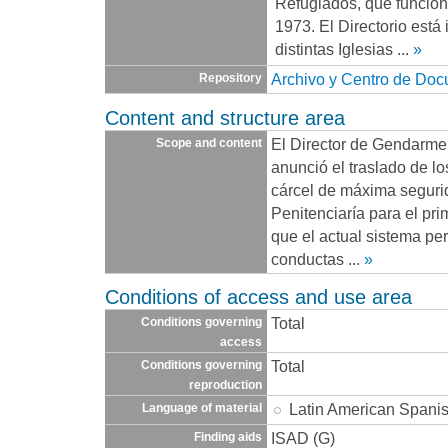
Refugiados, que funcio
1973. El Directorio está
distintas Iglesias
...
»
Archivo y Centro de Do
Repository
Content and structure area
El Director de Gendarme
Scope and content
anunció el traslado de lo
cárcel de máxima segurid
Penitenciaría para el pr
que el actual sistema per
conductas
...
»
Conditions of access and use area
Total
Conditions governing
access
Total
Conditions governing
reproduction
Latin American Spani
Language of material
ISAD (G)
Finding aids