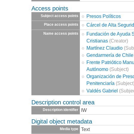
Access points
Presos Políticos
Subject access points
Cárcel de Alta Seguri
Place access points
Fundación de Ayuda So
Name access points
Cristianas
(Creator)
Martínez Claudio
(Sub
Gendarmería de Chile
Frente Patriótico Man
Autónomo
(Subject)
Organización de Preso
Penitenciaría
(Subject
Valdés Gabriel
(Subjec
Description control area
IW
Description identifier
Digital object metadata
Text
Media type