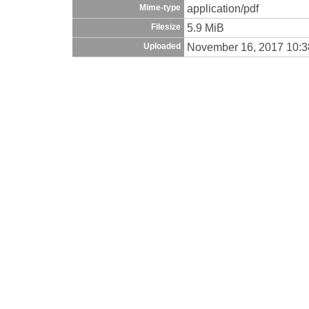
application/pdf
Mime-type
5.9 MiB
Filesize
November 16, 2017 10:
Uploaded