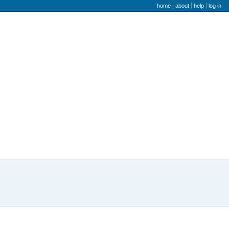
user menu
home
about
help
log in