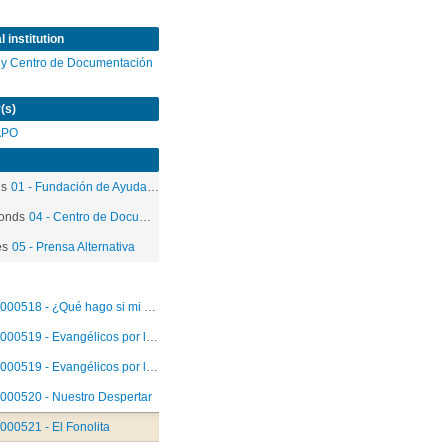
 institution
 y Centro de Documentación
(s)
APO
ds
01 - Fundación de Ayuda Social de las Iglesias Cristianas
onds
04 - Centro de Documentación
es
05 - Prensa Alternativa
000518 - ¿Qué hago si mi hijo cae preso?
000519 - Evangélicos por la Democracia
000519 - Evangélicos por la Democracia
000520 - Nuestro Despertar
000521 - El Fonolita