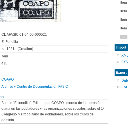
Item
Item
Item
Item
CL AFASIC 01-04-05-000521
...
El Fonolita
Import
1981 - (Creation)
XM
Item
CS
4 h.
Export
COAPO
Dub
Archivo y Centro de Documentación FASIC
EAD
ea
Boletín “El fonolita”. Editado por COAPO. Informa de la represión
diaria en las pobladores y las organizaciones sociales, sobre el 1º
Congreso Metropolitano de Pobladores, sobre los títulos de
dominio.