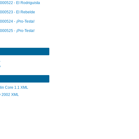
000522 - El Rodriguista
000523 - El Rebelde
000524 - ¡Pro-Testa!
000525 - ¡Pro-Testa!
L
V
lin Core 1.1 XML
 2002 XML