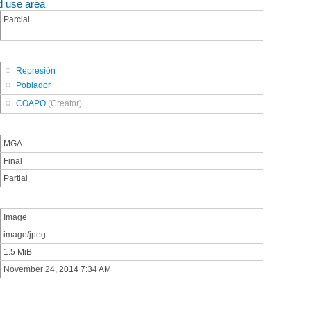
d use area
Parcial
Represión
Poblador
COAPO
(Creator)
MGA
Final
Partial
Image
image/jpeg
1.5 MiB
November 24, 2014 7:34 AM