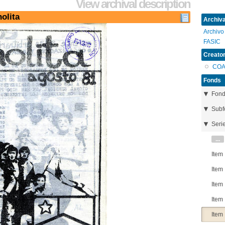
View archival description
olita
Archival
Archivo
FASIC
Creator
CO
Fonds
Fon
Subf
Seri
...
Item
Item
Item
Item
Item