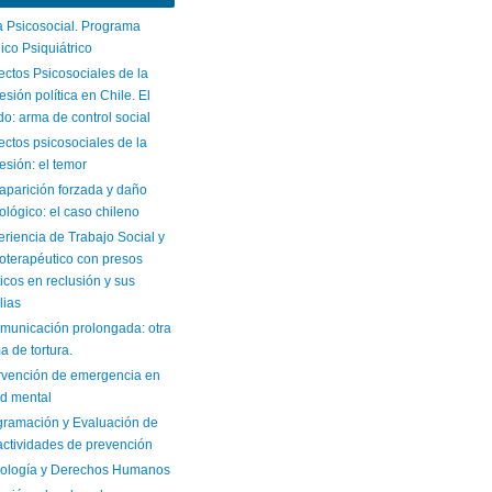
a Psicosocial. Programa
co Psiquiátrico
ctos Psicosociales de la
esión política en Chile. El
o: arma de control social
ctos psicosociales de la
esión: el temor
aparición forzada y daño
ológico: el caso chileno
riencia de Trabajo Social y
oterapéutico con presos
ticos en reclusión y sus
lias
omunicación prolongada: otra
a de tortura.
ervención de emergencia en
ud mental
gramación y Evaluación de
actividades de prevención
cología y Derechos Humanos