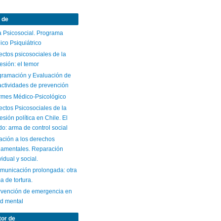
 de
a Psicosocial. Programa
co Psiquiátrico
ctos psicosociales de la
esión: el temor
gramación y Evaluación de
actividades de prevención
ormes Médico-Psicológico
ctos Psicosociales de la
esión política en Chile. El
o: arma de control social
ación a los derechos
damentales. Reparación
vidual y social.
omunicación prolongada: otra
a de tortura.
ervención de emergencia en
ud mental
tor de