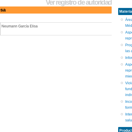
Ver registro de autoridad
isa
Materia
Áre
Médi
Neumann García Elisa
Aspe
repr
Pro
las 
Inf
Aspe
repr
mied
Viol
fun
indi
Inc
form
Int
sal
Produc