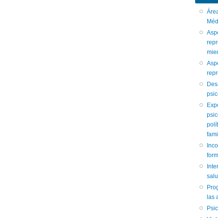
Áre
Médi
Aspe
repr
mied
Aspe
repr
Des
psic
Expe
psic
polí
fami
Inc
form
Int
sal
Pro
las 
Psi