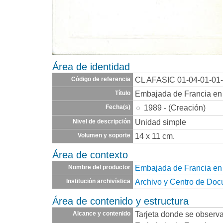
Área de identidad
CL AFASIC 01-04-01-01
Código de referencia
Embajada de Francia en
Título
1989 - (Creación)
Fecha(s)
Unidad simple
Nivel de descripción
14 x 11 cm.
Volumen y soporte
Área de contexto
Embajada de Francia en
Nombre del productor
Archivo y Centro de Do
Institución archivística
Área de contenido y estructura
Tarjeta donde se observa
Alcance y contenido