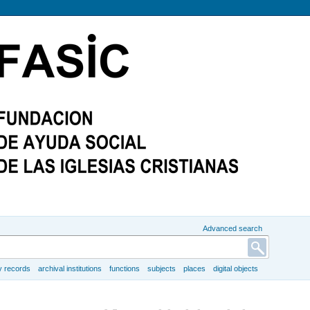
Advanced search
y records
archival institutions
functions
subjects
places
digital objects