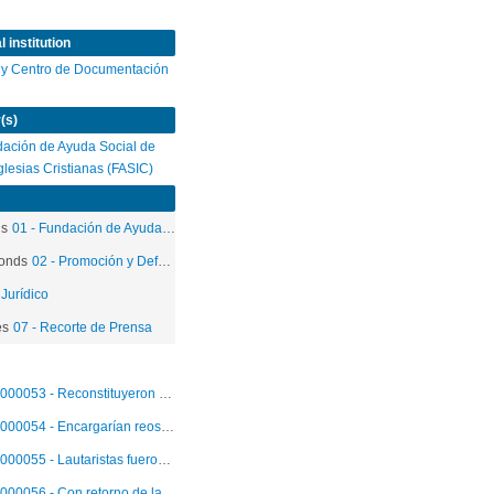
 institution
 y Centro de Documentación
(s)
ación de Ayuda Social de
Iglesias Cristianas (FASIC)
ds
01 - Fundación de Ayuda Social de las Iglesias Cristianas
onds
02 - Promoción y Defensa de los Derechos Humanos
 Jurídico
es
07 - Recorte de Prensa
000053 - Reconstituyeron asalto al Supermercado Egas
000054 - Encargarían reos a ortos 3 "lautaristas"
000055 - Lautaristas fueron trasladados a Concepción
000056 - Con retorno de lautaristas se agilizarán diligencias