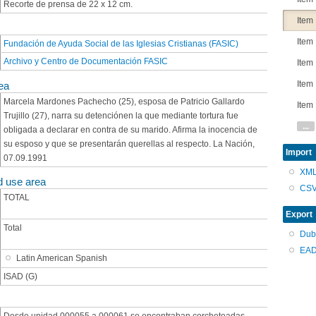
Recorte de prensa de 22 x 12 cm.
Item
Item
Fundación de Ayuda Social de las Iglesias Cristianas (FASIC)
Archivo y Centro de Documentación FASIC
Item
Item
ea
Marcela Mardones Pachecho (25), esposa de Patricio Gallardo
Item
Trujillo (27), narra su detenciónen la que mediante tortura fue
...
obligada a declarar en contra de su marido. Afirma la inocencia de
su esposo y que se presentarán querellas al respecto. La Nación,
Import
07.09.1991
XM
d use area
CS
TOTAL
Export
Total
Dub
EAD
Latin American Spanish
ISAD (G)