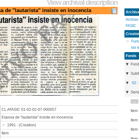
View archival description
a de "lautarista" insiste en inocencia
Archival
Archivo
FASIC
Creator
Fund
las 
Fonds
Fon
Subf
02 -
Seri
...
CL AFASIC 01-02-02-07-000057
Item
Esposa de "lautarista" insiste en inocencia
Item
1991 - (Creation)
Item
Item
Item