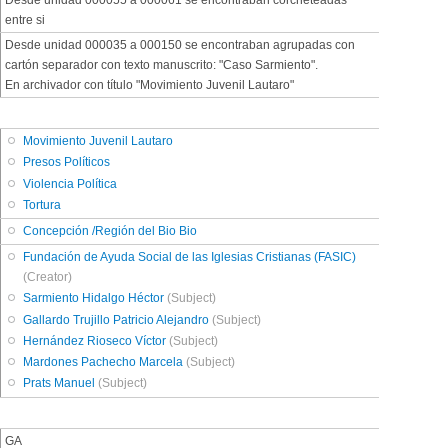
Desde unidad 000055 a 000061 se encontraban corcheteadas
entre si
Desde unidad 000035 a 000150 se encontraban agrupadas con
cartón separador con texto manuscrito: "Caso Sarmiento".
En archivador con título "Movimiento Juvenil Lautaro"
Movimiento Juvenil Lautaro
Presos Políticos
Violencia Política
Tortura
Concepción /Región del Bio Bio
Fundación de Ayuda Social de las Iglesias Cristianas (FASIC)
(Creator)
Sarmiento Hidalgo Héctor
(Subject)
Gallardo Trujillo Patricio Alejandro
(Subject)
Hernández Rioseco Víctor
(Subject)
Mardones Pachecho Marcela
(Subject)
Prats Manuel
(Subject)
GA