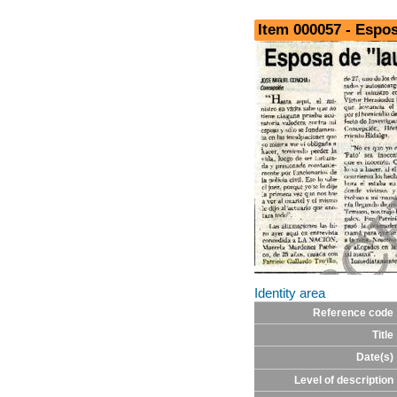
Item 000057 - Espos
Identity area
Reference code
Title
Date(s)
Level of description