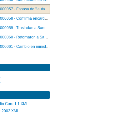
000057 - Esposa de "lautarista" insiste en inocencia
000058 - Confirma encargatorias de reos a "lautaristas"
000059 - Trasladan a Santiago a presuntos lautaristas
000060 - Retornaron a Santiago dos lautaristas
000061 - Cambio en ministro de caso Sarmiento
L
V
lin Core 1.1 XML
 2002 XML