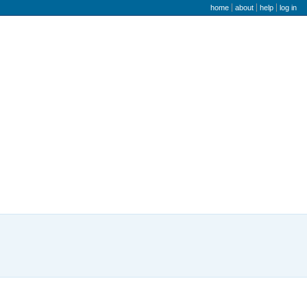
user menu
home
about
help
log in