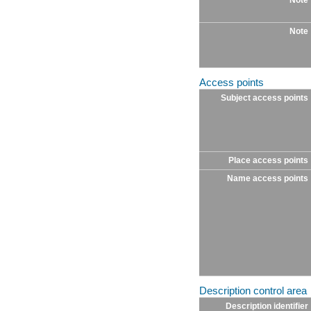
Note
Note
Access points
Subject access points
Place access points
Name access points
Description control area
Description identifier