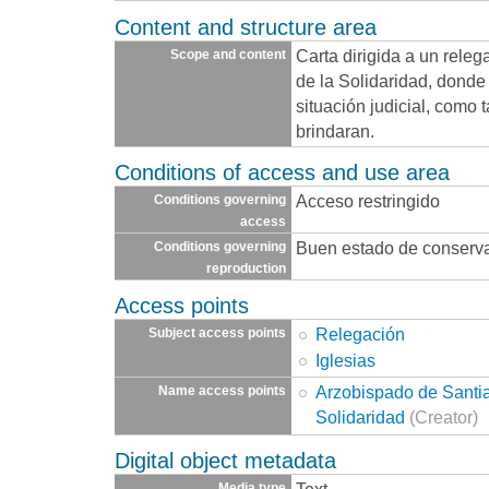
Content and structure area
Carta dirigida a un releg
Scope and content
de la Solidaridad, donde 
situación judicial, como
brindaran.
Conditions of access and use area
Acceso restringido
Conditions governing
access
Buen estado de conserv
Conditions governing
reproduction
Access points
Relegación
Subject access points
Iglesias
Arzobispado de Santia
Name access points
Solidaridad
(Creator)
Digital object metadata
Text
Media type