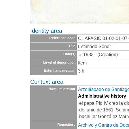
Identity area
CL AFASIC 01-02-01-07
Reference code
Estimado Señor
Title
1983 - (Creation)
Date(s)
Item
Level of description
3 h.
Extent and medium
Context area
Arzobispado de Santiago/
Name of creator
Administrative history
el papa Pío IV creó la d
de junio de 1561. Su prim
bachiller González Marm
Archivo y Centro de Do
Repository