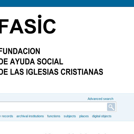
Advanced search
y records
archival institutions
functions
subjects
places
digital objects