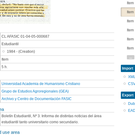
Item
Item
Item
Item
CL AFASIC 01-04-05-000687
Item
Estudiantil
Item
1984 - (Creation)
...
Item
5 h.
Import
XM
CS
Universidad Academia de Humanismo Cristiano
Grupo de Estudios Agroregionales (GEA)
Export
Archivo y Centro de Documentación FASIC
Dub
ea
EAD
Boletín Estudiantil, Nº 3. Informa de distintas noticias del área
estudiantil tanto universitario como secundario.
d use area