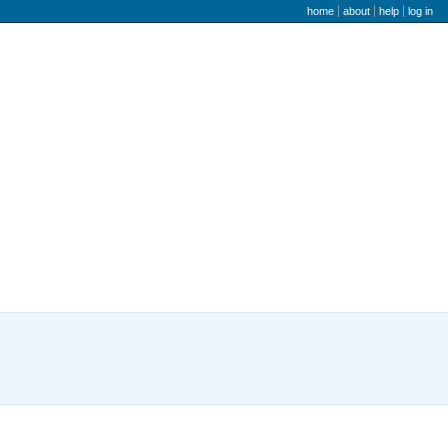
user menu
home
about
help
log in