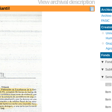
View archival description
antil
Archival
Archivo
FASIC
Creator
Univ
Hum
Grup
Agro
Fonds
Fon
Subf
Seri
...
Item
Item
Item