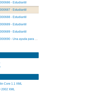
000686 - Estudiantil
000687 - Estudiantil
000688 - Estudiantil
000689 - Estudiantil
000689 - Estudiantil
000690 - Una ayuda para el alcohólico y su familia
L
V
lin Core 1.1 XML
 2002 XML