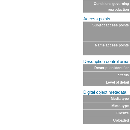
Conditions governing
reproduction
Access points
Subject access points
Name access points
Description control area
Description identifier
Status
Level of detail
Digital object metadata
Media type
Mime-type
Filesize
Uploaded