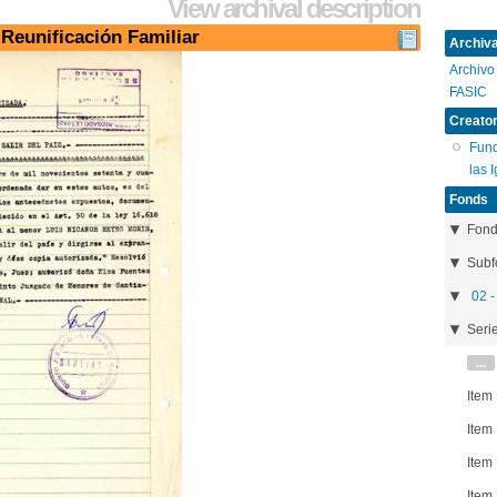
View archival description
 Reunificación Familiar
Archival
Archivo
FASIC
Creator
Fund
las 
Fonds
Fon
Subf
02 -
Seri
...
Item
Item
Item
Item