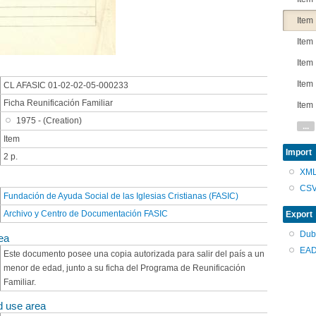
Item
Item
Item
Item
CL AFASIC 01-02-02-05-000233
Ficha Reunificación Familiar
Item
1975 - (Creation)
...
Item
Import
2 p.
XM
CS
Fundación de Ayuda Social de las Iglesias Cristianas (FASIC)
Archivo y Centro de Documentación FASIC
Export
Dub
ea
EAD
Este documento posee una copia autorizada para salir del país a un
menor de edad, junto a su ficha del Programa de Reunificación
Familiar.
d use area