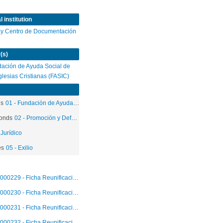
 institution
 y Centro de Documentación
(s)
ación de Ayuda Social de
Iglesias Cristianas (FASIC)
ds
01 - Fundación de Ayuda Social de las Iglesias Cristianas
onds
02 - Promoción y Defensa de los Derechos Humanos
 Jurídico
es
05 - Exilio
000229 - Ficha Reunificación Familiar
000230 - Ficha Reunificación Familiar
000231 - Ficha Reunificación Familiar
000232 - Ficha Reunificación Familiar