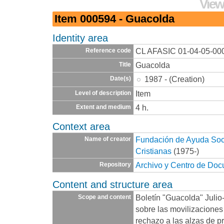
View
Item 000594 - Guacolda
Identity area
CL AFASIC 01-04-05-00
Reference code
Guacolda
Title
1987 - (Creation)
Date(s)
Item
Level of description
4 h.
Extent and medium
Context area
Fundación de Ayuda Socia
Name of creator
Cristianas
(1975-)
Archivo y Centro de Do
Repository
Content and structure area
Boletín "Guacolda" Julio
Scope and content
sobre las movilizaciones
rechazo a las alzas de p