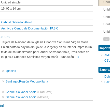
Unid
Unidad simple
19, 05 x 14 cm.
Unid
Unid
Gabriel Salvador Aboid
Unid
Archivo y Centro de Documentación FASIC
Unid
uctura
...
Tarjeta de Navidad de la Iglesia Ortodoxa Santísima Virgen María.
En su portada hay un dibujo de la Virgen y en su interior impreso un
Importa
texto de saludo firmado por Gabriel Salvador Aboid, Presidente de
XM
la Iglesia Ortodoxa Santísima Virgen María. Fundación
...
»
CS
Export
Iglesias
Dub
Santiago /Región Metropolitana
EAD
Gabriel Salvador Aboid
(Productor)
Gabriel Salvador Aboid
(Materia)
tal