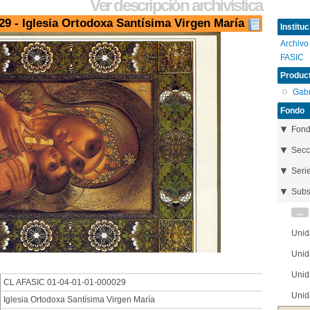
Ver descripción archivística
9 - Iglesia Ortodoxa Santísima Virgen María
Instituc
Archivo
FASIC
Product
Gabr
Fondo
Fon
Secc
Seri
Subs
...
Unid
Unid
Unid
CL AFASIC 01-04-01-01-000029
Unid
Iglesia Ortodoxa Santísima Virgen María