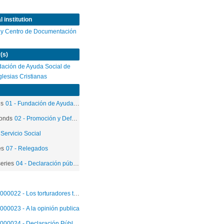
 institution
 y Centro de Documentación
(s)
ación de Ayuda Social de
Iglesias Cristianas
ds
01 - Fundación de Ayuda Social de las Iglesias Cristianas
onds
02 - Promoción y Defensa de los Derechos Humanos
 Servicio Social
es
07 - Relegados
eries
04 - Declaración públicas
000022 - Los torturadores tras el Juez
000023 - A la opinión publica
000024 - Declaración Pública