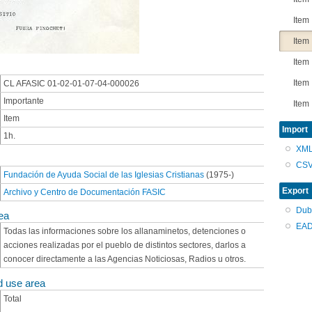
Item
Item
Item
Item
CL AFASIC 01-02-01-07-04-000026
Importante
Item
Item
Import
1h.
XM
CS
Fundación de Ayuda Social de las Iglesias Cristianas
(1975-)
Export
Archivo y Centro de Documentación FASIC
Dub
ea
EAD
Todas las informaciones sobre los allanaminetos, detenciones o
acciones realizadas por el pueblo de distintos sectores, darlos a
conocer directamente a las Agencias Noticiosas, Radios u otros.
d use area
Total