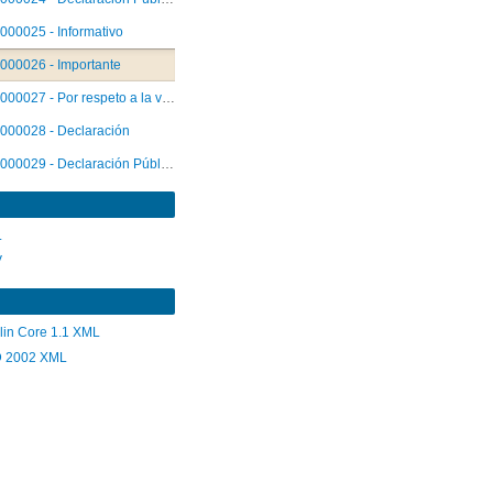
000025 - Informativo
000026 - Importante
000027 - Por respeto a la verdad
000028 - Declaración
000029 - Declaración Pública
L
V
lin Core 1.1 XML
 2002 XML