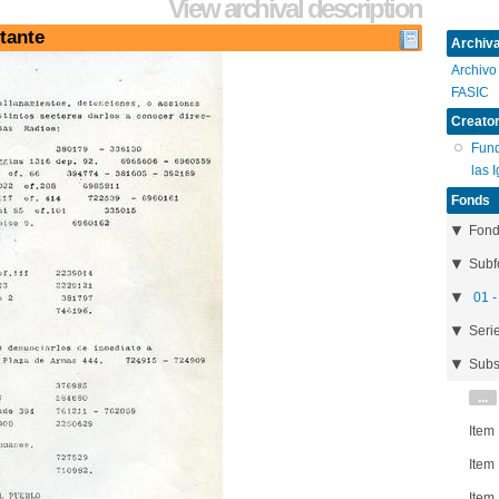
View archival description
tante
Archival
Archivo
FASIC
Creator
Fund
las 
Fonds
Fon
Subf
01 -
Seri
Subs
...
Item
Item
Item