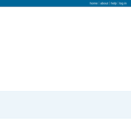
user menu
home
about
help
log in