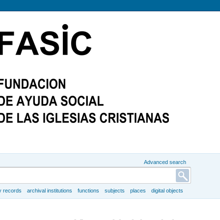
Advanced search
y records
archival institutions
functions
subjects
places
digital objects