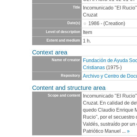
Incomunicado "El Rucio"
Title
Cruzat
1986 - (Creation)
Date(s)
Item
Level of description
1 h.
Extent and medium
Context area
Fundación de Ayuda Socia
Name of creator
Cristianas
(1975-)
Archivo y Centro de Do
Repository
Content and structure area
Incomunicado "El Rucio"
Scope and content
Cruzat. En calidad de d
quedo Claudio Enrique M
Rucio", por el secuestro
Valdés, sustraído por un
Patriótico Manuel
...
»