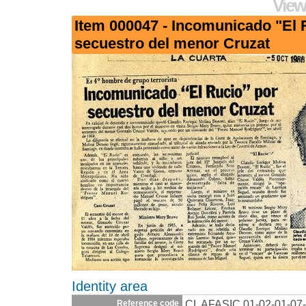
View
Item 000047 - Incomunicado "El 
secuestro del menor Cruzat
Identity area
CL AFASIC 01-02-01-07
Reference code