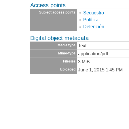
Access points
Secuestro
Subject access points
Política
Detención
Digital object metadata
Text
Media type
application/pdf
Mime-type
3 MiB
Filesize
June 1, 2015 1:45 PM
Uploaded