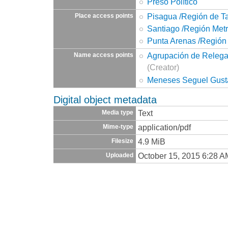
Preso Político
Pisagua /Región de T
Place access points
Santiago /Región Metr
Punta Arenas /Región
Agrupación de Relega
Name access points
(Creator)
Meneses Seguel Gust
Digital object metadata
Text
Media type
application/pdf
Mime-type
4.9 MiB
Filesize
October 15, 2015 6:28 A
Uploaded