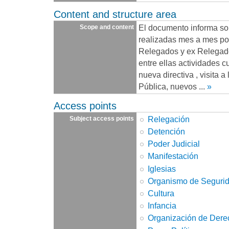
Content and structure area
El documento informa sob
Scope and content
realizadas mes a mes po
Relegados y ex Relegado
entre ellas actividades cu
nueva directiva , visita a
Pública, nuevos
...
»
Access points
Relegación
Subject access points
Detención
Poder Judicial
Manifestación
Iglesias
Organismo de Seguri
Cultura
Infancia
Organización de Der