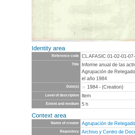
Identity area
CL AFASIC 01-02-01-07
Reference code
Informe anual de las acti
Title
Agrupación de Relegado
el año 1984
1984 - (Creation)
Date(s)
Item
Level of description
5 h
Extent and medium
Context area
Agrupación de Relegado
Name of creator
Archivo y Centro de Do
Repository