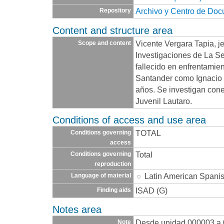
Archivo y Centro de Do
Repository
Content and structure area
Vicente Vergara Tapia, je
Scope and content
Investigaciones de La Ser
fallecido en enfrentamien
Santander como Ignacio
años. Se investigan con
Juvenil Lautaro.
Conditions of access and use area
TOTAL
Conditions governing
access
Total
Conditions governing
reproduction
Latin American Spani
Language of material
ISAD (G)
Finding aids
Notes area
Desde unidad 000003 a 
Note