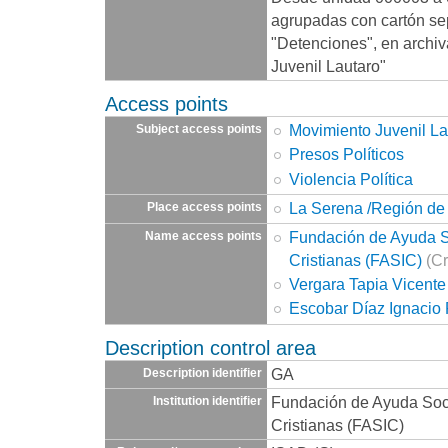
agrupadas con cartón se
"Detenciones", en archiv
Juvenil Lautaro"
Access points
Movimiento Juvenil La
Subject access points
Presos Políticos
Violencia Política
La Serena /Región d
Place access points
Fundación de Ayuda So
Name access points
Cristianas (FASIC)
(Cr
Vergara Tapia Vicente
Escobar Díaz Ignacio
Description control area
GA
Description identifier
Fundación de Ayuda Socia
Institution identifier
Cristianas (FASIC)