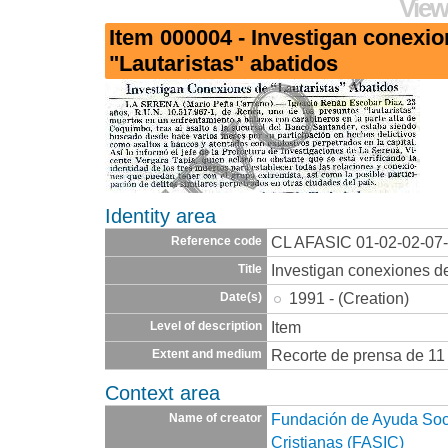
View
Item 000004 - Investigan conexi
"Lautaristas" abatidos
Identity area
CL AFASIC 01-02-02-07
Reference code
Investigan conexiones de
Title
1991 - (Creation)
Date(s)
Item
Level of description
Recorte de prensa de 11 
Extent and medium
Context area
Fundación de Ayuda Socia
Name of creator
Cristianas (FASIC)