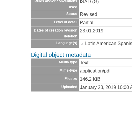
ISAD (G)
Rules and/or conventions
used
Revised
Status
Partial
Level of detail
23.01.2019
Dates of creation revision
deletion
Latin American Spani
Language(s)
Digital object metadata
Text
Media type
application/pdf
Mime-type
146.2 KiB
Filesize
January 23, 2019 10:00
Uploaded