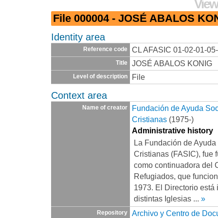
View
File 000004 - JOSÉ ABALOS KO
Identity area
CL AFASIC 01-02-01-05
Reference code
JOSÉ ABALOS KONIG
Title
File
Level of description
Context area
Fundación de Ayuda Socia
Name of creator
Cristianas
(1975-)
Administrative history
La Fundación de Ayuda S
Cristianas (FASIC), fue 
como continuadora del 
Refugiados, que funcio
1973. El Directorio está
distintas Iglesias
...
»
Archivo y Centro de Do
Repository