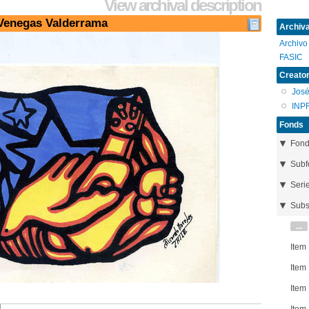
View archival description
 Venegas Valderrama
Archival
Archivo
FASIC
Creator
Jos
INP
Fonds
Fon
Subf
Seri
Subs
...
Item
Item
Item