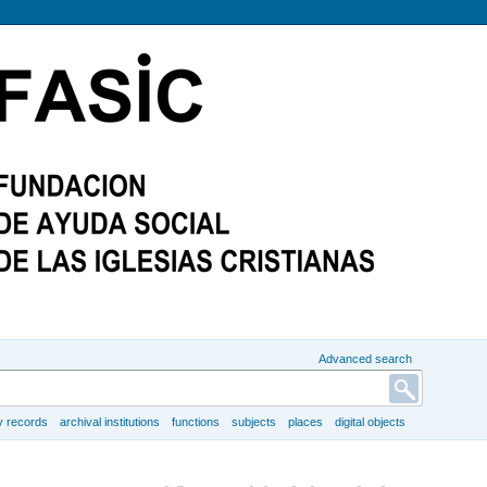
Advanced search
y records
archival institutions
functions
subjects
places
digital objects