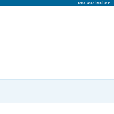
user menu
home
about
help
log in