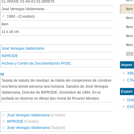
Item
CL AFASIC 01-04-01-01-000076
José Venegas Valderrama
Item
1984 - (Creation)
Item
Item
Item
11 x 16 cm.
Item
Item
José Venegas Valderrama
...
INPRODE
Archivo y Centro de Documentación FASIC
Import
XM
ea
CS
Tarjeta de saludo de navidad, se habla del compromiso de construir
una tierra donde persona sea humana. Saludos de José Venegas
Export
Valderrama, Director de INPRODE. Diciembre de 1984. En la
portada se observa un dibujo tipo mural de Ricardo Morales.
Dub
EAD
José Venegas Valderrama
(Creator)
INPRODE
(Creator)
José Venegas Valderrama
(Subject)