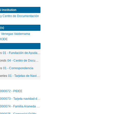
 institution
 y Centro de Documentación
(s)
é Venegas Valderrama
RODE
ds
01 - Fundación de Ayuda Social de las Iglesias Cristianas
onds
04 - Centro de Documentación
es
01 - Correspondencia
eries
01 - Tarjetas de Navidad
000072 - PIDEE
000073 - Tarjeta navidad de 1989
000074 - Familia Araneda Reyes