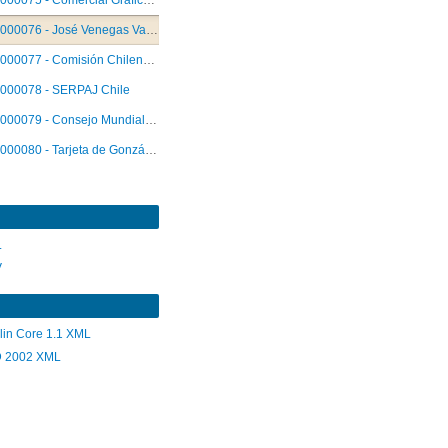
000075 - Comercial Gráfica Millantué Ltda.
000076 - José Venegas Valderrama
000077 - Comisión Chilena de Derechos Humanos
000078 - SERPAJ Chile
000079 - Consejo Mundial de Iglesias
000080 - Tarjeta de Gonzálo Arévalo
L
V
lin Core 1.1 XML
 2002 XML