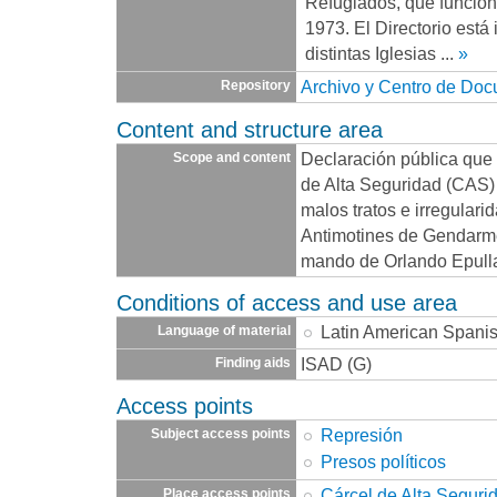
Refugiados, que funcio
1973. El Directorio está
distintas Iglesias
...
»
Archivo y Centro de Do
Repository
Content and structure area
Declaración pública que 
Scope and content
de Alta Seguridad (CAS)
malos tratos e irregulari
Antimotines de Gendarme
mando de Orlando Epull
Conditions of access and use area
Latin American Spani
Language of material
ISAD (G)
Finding aids
Access points
Represión
Subject access points
Presos políticos
Cárcel de Alta Seguri
Place access points