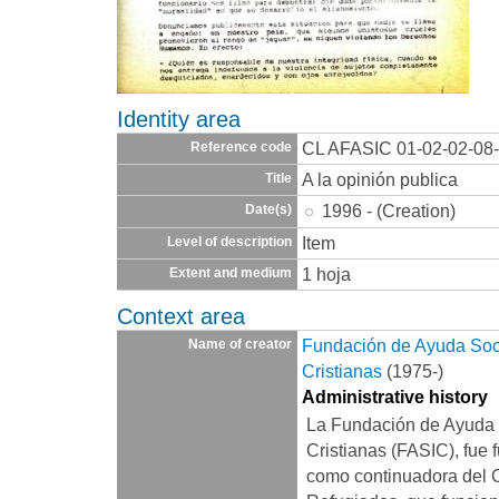
Identity area
CL AFASIC 01-02-02-08
Reference code
A la opinión publica
Title
1996 - (Creation)
Date(s)
Item
Level of description
1 hoja
Extent and medium
Context area
Fundación de Ayuda Socia
Name of creator
Cristianas
(1975-)
Administrative history
La Fundación de Ayuda S
Cristianas (FASIC), fue 
como continuadora del 