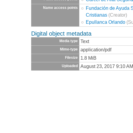
Fundación de Ayuda So
Name access points
Cristianas
(Creator)
Epullanca Orlando
(Su
Digital object metadata
Text
Media type
application/pdf
Mime-type
1.8 MiB
Filesize
August 23, 2017 9:10 A
Uploaded