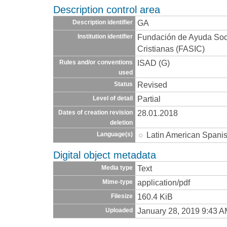
Description control area
GA
Description identifier
Fundación de Ayuda Socia
Institution identifier
Cristianas (FASIC)
ISAD (G)
Rules and/or conventions
used
Revised
Status
Partial
Level of detail
28.01.2018
Dates of creation revision
deletion
Latin American Spani
Language(s)
Digital object metadata
Text
Media type
application/pdf
Mime-type
160.4 KiB
Filesize
January 28, 2019 9:43 
Uploaded