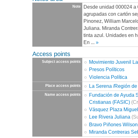
Desde unidad 000024 a 
Note
agrupadas con cartón se
Pinonez, William Marcelo
Juliana. Miranda Contrer
tinta azul. Unidades en h
En
...
»
Access points
Movimiento Juvenil La
Subject access points
Presos Políticos
Violencia Política
La Serena /Región d
Place access points
Fundación de Ayuda So
Name access points
Cristianas (FASIC)
(Cr
Vásquez Plaza Migue
Lee Rivera Juliana
(Su
Bravo Piñones Wilson
Miranda Contreras Se