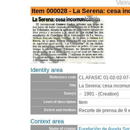
View
Item 000028 - La Serena: cesa i
Identity area
CL AFASIC 01-02-02-07
Reference code
La Serena: cesa incomu
Title
1991 - (Creation)
Date(s)
Item
Level of description
Recorte de prensa de 9 x
Extent and medium
Context area
Fundación de Ayuda Socia
Name of creator