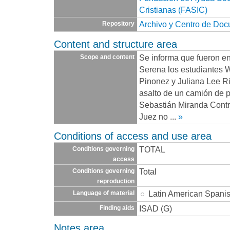
Cristianas (FASIC)
Archivo y Centro de Do
Repository
Content and structure area
Se informa que fueron en
Scope and content
Serena los estudiantes 
Pinonez y Juliana Lee Ri
asalto de un camión de p
Sebastián Miranda Contr
Juez no
...
»
Conditions of access and use area
TOTAL
Conditions governing
access
Total
Conditions governing
reproduction
Latin American Spani
Language of material
ISAD (G)
Finding aids
Notes area