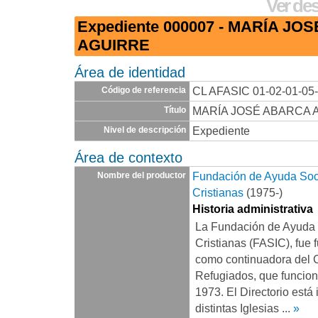
Ver des
Expediente 000007 - MARÍA J
AGUIRRE
Área de identidad
CL AFASIC 01-02-01-05
Código de referencia
MARÍA JOSÉ ABARCA 
Título
Expediente
Nivel de descripción
Área de contexto
Fundación de Ayuda Socia
Nombre del productor
Cristianas
(1975-)
Historia administrativa
La Fundación de Ayuda S
Cristianas (FASIC), fue 
como continuadora del 
Refugiados, que funcio
1973. El Directorio está
distintas Iglesias
...
»