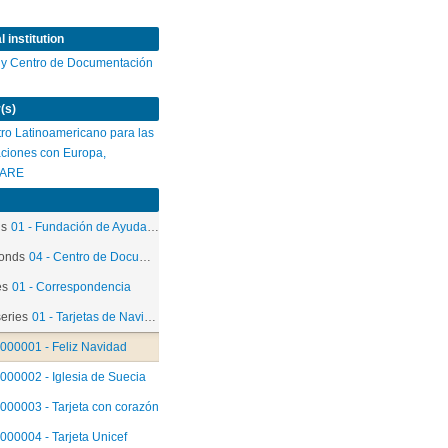
 institution
 y Centro de Documentación
(s)
ro Latinoamericano para las
ciones con Europa,
ARE
ds
01 - Fundación de Ayuda Social de las Iglesias Cristianas
onds
04 - Centro de Documentación
es
01 - Correspondencia
eries
01 - Tarjetas de Navidad
000001 - Feliz Navidad
000002 - Iglesia de Suecia
000003 - Tarjeta con corazón
000004 - Tarjeta Unicef