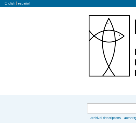
Language
English
español
Search
archival descriptions
authorit
Browse