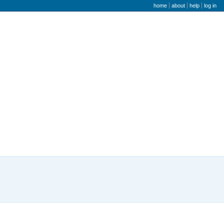
user menu
home
about
help
log in