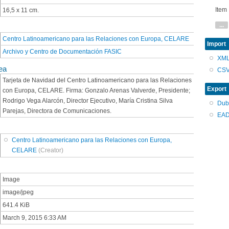
Item
16,5 x 11 cm.
...
Centro Latinoamericano para las Relaciones con Europa, CELARE
Import
Archivo y Centro de Documentación FASIC
XM
ea
CS
Tarjeta de Navidad del Centro Latinoamericano para las Relaciones
Export
con Europa, CELARE. Firma: Gonzalo Arenas Valverde, Presidente;
Rodrigo Vega Alarcón, Director Ejecutivo, María Cristina Silva
Dub
Parejas, Directora de Comunicaciones.
EAD
Centro Latinoamericano para las Relaciones con Europa,
CELARE
(Creator)
Image
image/jpeg
641.4 KiB
March 9, 2015 6:33 AM