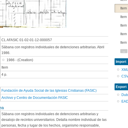
Item
Item
Item
Item
CL AFASIC 01-02-01-12-000057
Item
Sábana con registros individuales de detenciones arbitrarias. Abril
...
1986.
1986 - (Creation)
Import
Item
XM
4 p.
CS
Export
Fundación de Ayuda Social de las Iglesias Cristianas (FASIC)
Dub
Archivo y Centro de Documentación FASIC
EAD
ea
Sábana con registros individuales de detenciones arbitrarias y
desalojo de recintos universitarios. Detalla nombre individual de las
personas, fecha y lugar de los hechos, organismo responsable,