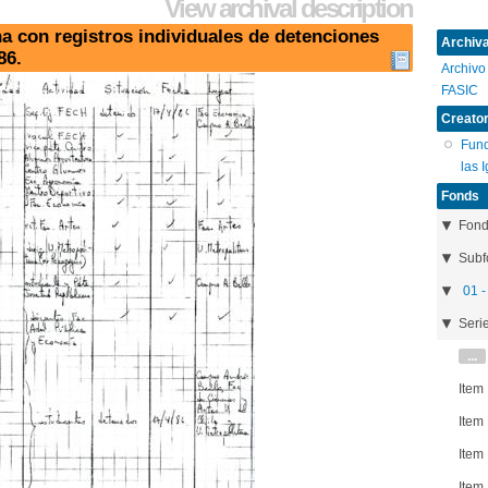
View archival description
a con registros individuales de detenciones
Archival
86.
Archivo
FASIC
Creator
Fund
las 
Fonds
Fon
Subf
01 -
Seri
...
Item
Item
Item
Item