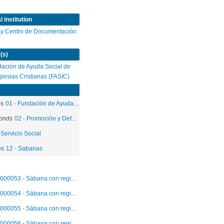
 institution
 y Centro de Documentación
(s)
ación de Ayuda Social de
Iglesias Cristianas (FASIC)
ds
01 - Fundación de Ayuda Social de las Iglesias Cristianas
onds
02 - Promoción y Defensa de los Derechos Humanos
 Servicio Social
es
12 - Sabanas
000053 - Sábana con registros individuales de secuestro y violencia polìtica. Abril 1986.
000054 - Sábana con registros individuales de detenciones arbitrarias. Abril 1986.
000055 - Sábana con registros individuales de detenciones arbitrarias. Abril 1986.
000056 - Sábana con registros individuales de detenciones arbitrarias. Marzo-abril 1986.