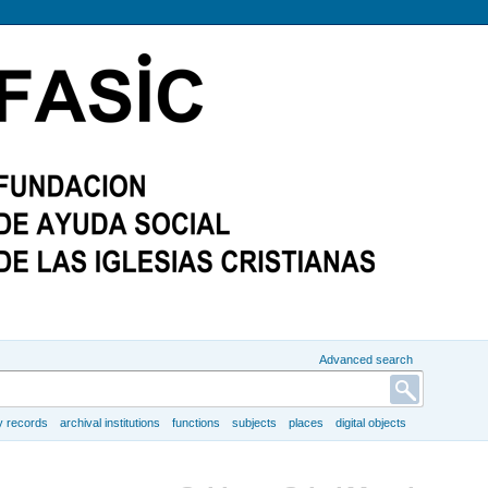
Advanced search
y records
archival institutions
functions
subjects
places
digital objects