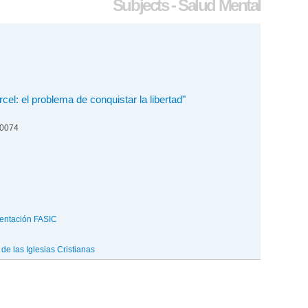
Subjects - Salud Mental
rcel: el problema de conquistar la libertad"
00074
entación FASIC
e las Iglesias Cristianas