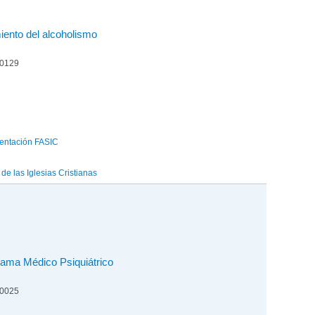
iento del alcoholismo
00129
entación FASIC
e las Iglesias Cristianas
rama Médico Psiquiátrico
00025