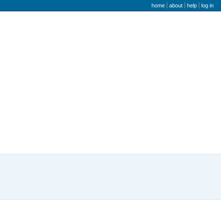
user menu
home
about
help
log in