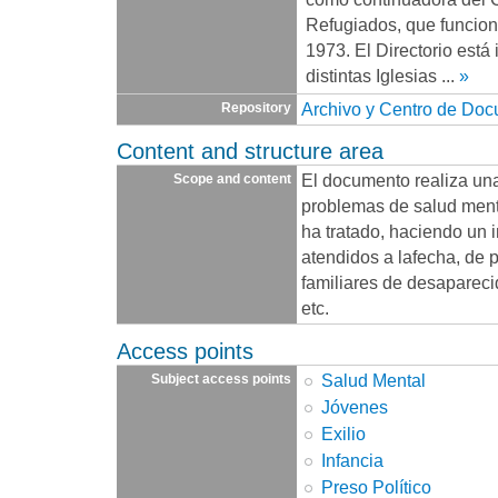
Refugiados, que funcio
1973. El Directorio está
distintas Iglesias
...
»
Archivo y Centro de Do
Repository
Content and structure area
El documento realiza una 
Scope and content
problemas de salud ment
ha tratado, haciendo un 
atendidos a lafecha, de 
familiares de desapareci
etc.
Access points
Salud Mental
Subject access points
Jóvenes
Exilio
Infancia
Preso Político