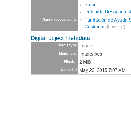
Salud
Detenido Desapareci
Fundación de Ayuda So
Name access points
Cristianas
(Creator)
Digital object metadata
Image
Media type
image/jpeg
Mime-type
2 MiB
Filesize
May 20, 2015 7:07 AM
Uploaded